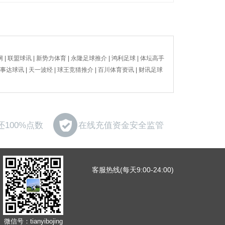
网
|
联盟球讯
|
新势力体育
|
永隆足球推介
|
鸿利足球
|
体坛高手
事达球讯
|
天一波经
|
球王竞猜推介
|
百川体育资讯
|
财讯足球
100%点数
在线充值资金安全监管
客服热线(每天9:00-24:00)
微信号：tianyibojing