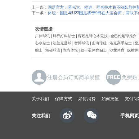
上一条：
国足官方：蒋光太、程进、拜合拉木将不随队前往
下一条：
体坛：国足与U23国足将于9日在大连会师，两队
友情链接
广体球讯
|
烽行好料贴士
|
辉煌足球心水竞技
|
金巴伦足球推介
|
心水贴士
|
法兰克足球
|
智博球讯
|
山海球经
|
洛克高手贴士
|
皇
贴士
|
海顿球讯
|
竞彩体坛
|
迪丰盈体育贴士
|
沙龙体育
|
纵横体
注册会员订阅简单易懂
免费贴
关于我们
保障方式
如何消费
如何充值
支付问
关注我们
手机网页