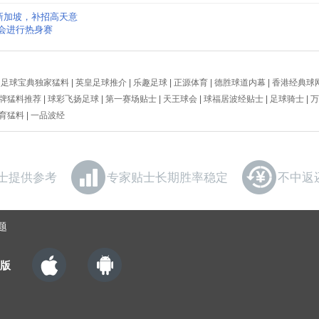
新加坡，补招高天意
不会进行热身赛
足球宝典独家猛料
|
英皇足球推介
|
乐趣足球
|
正源体育
|
德胜球道内幕
|
香港经典球
牌猛料推荐
|
球彩飞扬足球
|
第一赛场贴士
|
天王球会
|
球福居波经贴士
|
足球骑士
|
万
育猛料
|
一品波经
士提供参考
专家贴士长期胜率稳定
不中返还
题
版