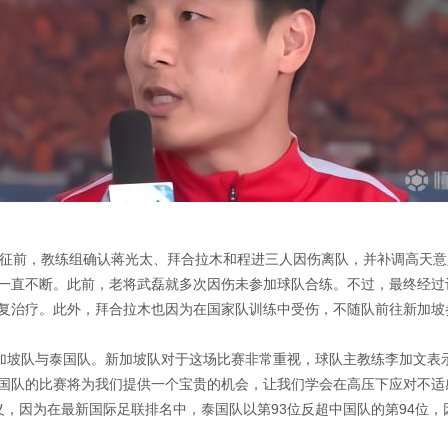
出征前，教练组确认蒋光太、拜合拉木和程进三人因伤离队，并补调高天意
一直不断。此前，老将武磊就多次因伤未参加球队合练。不过，最终经过
复治疗。此外，拜合拉木也因为在国家队训练中受伤，不随队前往新加坡
新加坡队与泰国队。新加坡队对于这场比赛非常重视，球队主教练李加文表
国队的比赛将为我们提供一个宝贵的机会，让我们学会在高压下应对不适
，因为在最新国际足联排名中，泰国队以第93位反超中国队的第94位，