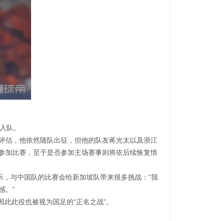
入队。
评估，他依然随队出征，但他的队友蒋光太以及浙江
参加比赛，至于是否参加主场赛事则将依后续恢复情
示，与中国队的比赛会给新加坡队带来很多挑战：“我
感。”
因此此役也被视为国足的“正名之战”。