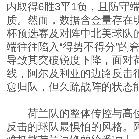
内取得6胜3平1负，且防守
质。然而，数据含金量存在
杯预选赛及对阵中北美球队
端往往陷入“得势不得分”的
导致其突破锐度下降，面对
线，阿尔及利亚的边路反击
愈归队，但久疏战阵的状态
荷兰队的整体传控与高位
反击的球队最惧怕的风格。