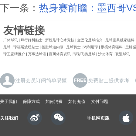
下一条：
热身赛前瞻：墨西哥V
友情链接
广体球讯
|
烽行好料贴士
|
辉煌足球心水竞技
|
金巴伦足球推介
|
足球宝典独家猛料
足球
|
球福居波经贴士
|
德胜球道内幕
|
足球骑士
|
鸿利足球
|
纵横体育猛料
|
皇牌
球王竞猜推介
|
万事达球讯
|
百川体育资讯
|
球彩飞扬足球
|
沙龙体育
|
联盟球讯
注册会员订阅简单易懂
免费贴士提供参考
关于我们
保障方式
如何消费
如何充值
支付问题
关注我们
手机网页版