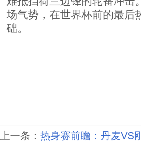
难抵挡荷兰边锋的轮番冲击
场气势，在世界杯前的最后
础。
上一条：
热身赛前瞻：丹麦VS刚