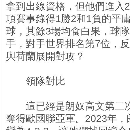
拿到出線資格，但他們進入2
項賽事錄得1勝2和1負的平
球，其餘3場均食白果，球
手，對手世界排名第7位，反
與荷蘭展開對攻？
領隊對比
這已經是朗奴高文第二次
奪得歐國聯亞軍。2023年