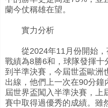
蘭今仗稱雄在望。
實力分析
從2024年11月份開始
戰績為8勝6和，球隊發揮
到半準決賽，今屆世盃歐洲
出線，他們上一次在90分鐘
屆世界盃闖入半準決賽，上
賽中取得過優秀的成績。雖