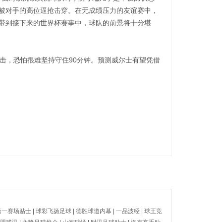
被对手的高位逼抢击穿。在无成绩压力的友谊赛中，
带到接下来的世界杯赛事中，球队的前景将十分堪
击，恐怕很难坚持守住90分钟。预测威尔士有望凭借
第一赛场贴士
|
球彩飞扬足球
|
德胜球道内幕
|
一品波经
|
球王竞