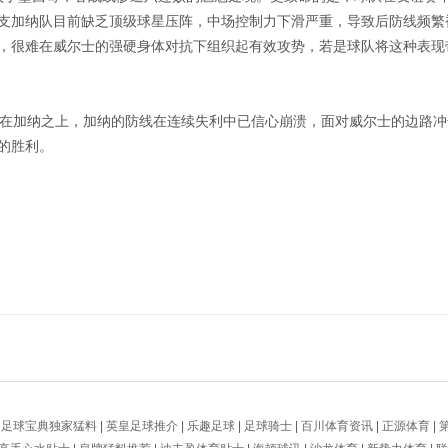
支加纳队目前缺乏顶级球星压阵，中场控制力下滑严重，导致后防线频繁
，很难在威尔士的强硬身体对抗下组织起有效攻势，若是球队将这种表现
在加纳之上，加纳的防线在连续失利中已信心崩溃，面对威尔士的边路冲
的胜利。
足球宝典独家猛料
|
英皇足球推介
|
乐趣足球
|
足球骑士
|
百川体育资讯
|
正源体育
|