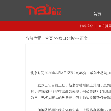
首页
好料推介
|
东方拆
当前位置：
首页
>>盘口分析>> 正文
北京时间2026年6月3日深夜2点45分，威尔士
威尔士队目前正处于新老交替后的上升期，虽然此
时，进攻端往往能打出高效表现，例如曾以7-1血
为与世界杯参赛队的热身赛，但主帅贝拉米势必会派
加纳队近期的状态堪称灾难，上场热身赛事0-2负