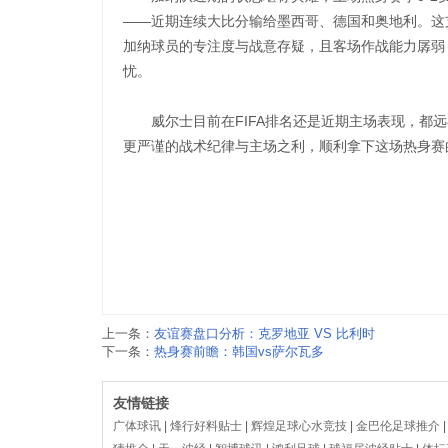
——近期连续大比分输给墨西哥、德国和奥地利。这
加纳球员的专注度与战意存疑，且客场作战能力孱弱
忧。
威尔士目前在FIFA排名还是近期主场表现，都远
更严谨的战术纪律与主场之利，顺利拿下这场热身赛
上一条：
友谊赛盘口分析：克罗地亚 VS 比利时
下一条：
热身赛前瞻：韩国vs萨尔瓦多
友情链接
广体球讯
|
烽行好料贴士
|
辉煌足球心水竞技
|
金巴伦足球推介
|