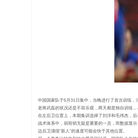
中国国家队于5月31日集中，当晚进行了首次训练
老将武磊的状况还是不容乐观，两天都是独自训练，
在左后卫位置上，本期集训选择了刘洋和毛伟杰，后
战术体系中，胡荷韬无疑是重要的一员，而数据显示
边后卫涌现“新人”的速度可能会快于其他位置。