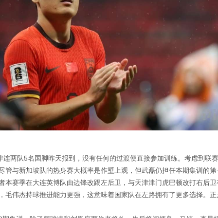
，津连两队5名国脚昨天报到，没有任何的过渡便直接参加训练。考虑到联
尽管与新加坡队的热身赛大概率是作壁上观，但武磊仍担任本期集训的第
者本赛季在大连英博队由边锋改踢左后卫，与天津津门虎巴顿改打右后卫
，毛伟杰持球推进能力更强，这意味着国家队在左路拥有了更多选择。正