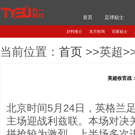
首页
足球贴士
好料推介
|
东方拆局
|
百家贴士
|
当前位置：
首页
>>英超>
英超收官战：
北京时间5月24日，英格兰
主场迎战利兹联。本场对决
拼抢较为激烈，上半场多次