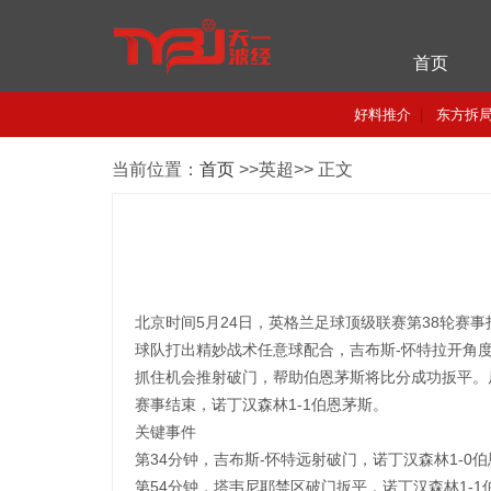
首页
好料推介
|
东方拆
当前位置：
首页
>>英超>> 正文
北京时间5月24日，英格兰足球顶级联赛第38轮赛
球队打出精妙战术任意球配合，吉布斯-怀特拉开角
抓住机会推射破门，帮助伯恩茅斯将比分成功扳平。
赛事结束，诺丁汉森林1-1伯恩茅斯。
关键事件
第34分钟，吉布斯-怀特远射破门，诺丁汉森林1-0
第54分钟，塔韦尼耶禁区破门扳平，诺丁汉森林1-1