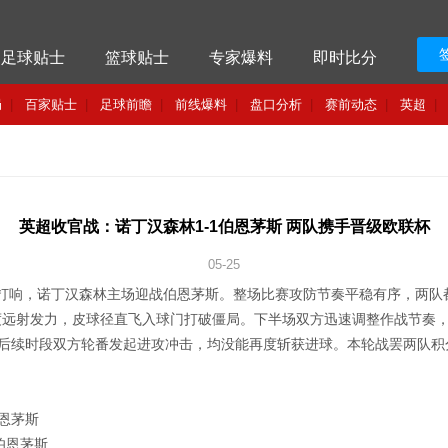
足球贴士
篮球贴士
专家爆料
即时比分
局
|
百家贴士
|
足球前瞻
|
前线爆料
|
盘口分析
|
赛前动态
|
英超
英超收官战：诺丁汉森林1-1伯恩茅斯 两队携手晋级欧联杯
05-25
事打响，诺丁汉森林主场迎战伯恩茅斯。整场比赛攻防节奏平稳有序，两队
度远射发力，皮球径直飞入球门打破僵局。下半场双方迅速调整作战节奏，
后续时段双方轮番发起进攻冲击，均没能再度斩获进球。本轮战罢两队积
伯恩茅斯
伯恩茅斯