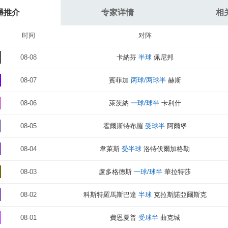
墨推介
专家详情
相
时间
对阵
08-08
卡納芬
半球
佩尼邦
08-07
賓菲加
两球/两球半
赫斯
08-06
萊茨納
一球/球半
卡利什
08-05
霍爾斯特布羅
受球半
阿爾堡
08-04
韋萊斯
受半球
洛特伏爾加格勒
08-03
盧多格德斯
一球/球半
華拉特莎
08-02
科斯特羅馬斯巴達
半球
克拉斯諾亞爾斯克
08-01
費恩夏普
受球半
曲克城