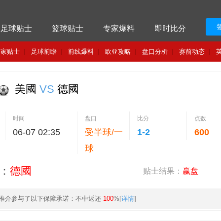
足球贴士
篮球贴士
专家爆料
即时比分
百家贴士
|
足球前瞻
|
前线爆料
|
欧亚攻略
|
盘口分析
|
赛前动态
|
美國
VS
德國
时间
盘口
比分
点数
06-07 02:35
受半球/一
1-2
600
球
：
德國
贴士结果：
赢盘
推介参与了以下保障承诺：不中返还
100
%[
详情
]