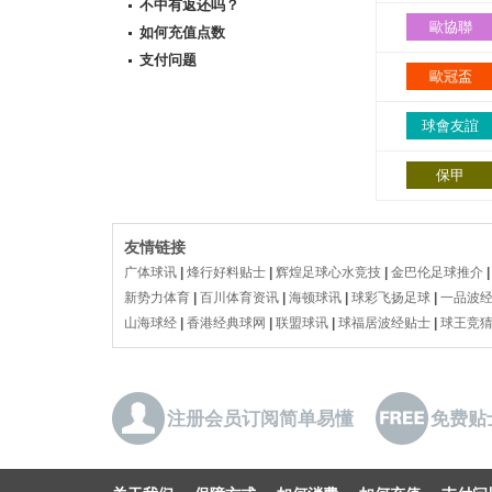
不中有返还吗？
歐協聯
如何充值点数
支付问题
歐冠盃
球會友誼
保甲
友情链接
广体球讯
|
烽行好料贴士
|
辉煌足球心水竞技
|
金巴伦足球推介
|
新势力体育
|
百川体育资讯
|
海顿球讯
|
球彩飞扬足球
|
一品波
山海球经
|
香港经典球网
|
联盟球讯
|
球福居波经贴士
|
球王竞
注册会员订阅简单易懂
免费贴