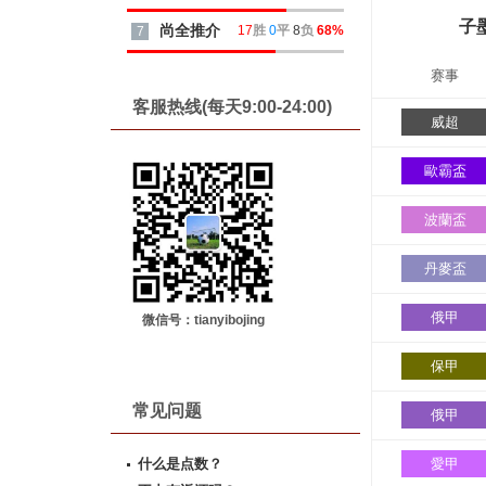
子
尚全推介
17
胜
0
平
8
负
68%
7
赛事
客服热线(每天9:00-24:00)
威超
歐霸盃
波蘭盃
丹麥盃
俄甲
微信号：tianyibojing
保甲
常见问题
俄甲
什么是点数？
愛甲