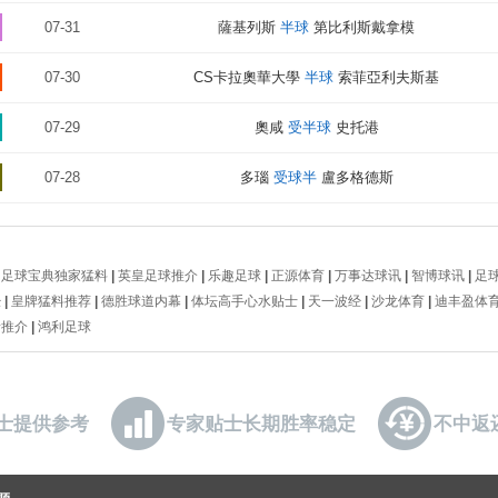
07-31
薩基列斯
半球
第比利斯戴拿模
07-30
CS卡拉奧華大學
半球
索菲亞利夫斯基
07-29
奧咸
受半球
史托港
07-28
多瑙
受球半
盧多格德斯
足球宝典独家猛料
|
英皇足球推介
|
乐趣足球
|
正源体育
|
万事达球讯
|
智博球讯
|
足
经
|
皇牌猛料推荐
|
德胜球道内幕
|
体坛高手心水贴士
|
天一波经
|
沙龙体育
|
迪丰盈体
猜推介
|
鸿利足球
士提供参考
专家贴士长期胜率稳定
不中返还