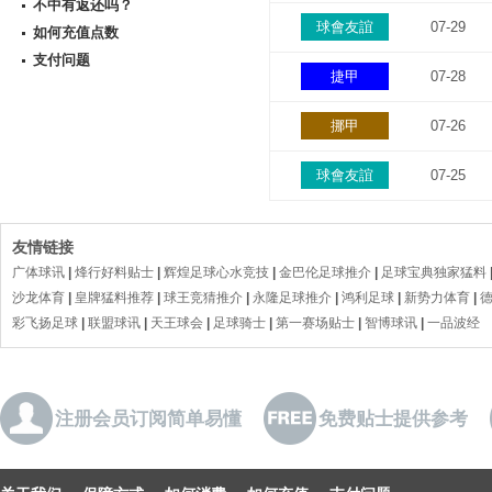
不中有返还吗？
球會友誼
07-29
如何充值点数
支付问题
捷甲
07-28
挪甲
07-26
球會友誼
07-25
友情链接
广体球讯
|
烽行好料贴士
|
辉煌足球心水竞技
|
金巴伦足球推介
|
足球宝典独家猛料
沙龙体育
|
皇牌猛料推荐
|
球王竞猜推介
|
永隆足球推介
|
鸿利足球
|
新势力体育
|
彩飞扬足球
|
联盟球讯
|
天王球会
|
足球骑士
|
第一赛场贴士
|
智博球讯
|
一品波经
注册会员订阅简单易懂
免费贴士提供参考