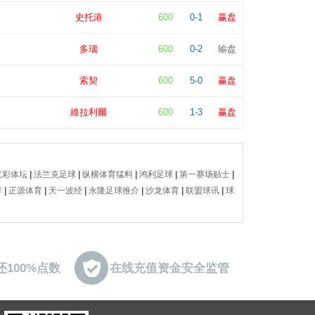
史托港
600
0-1
赢盘
多瑙
600
0-2
输盘
索契
600
5-0
赢盘
維拉利爾
600
1-3
赢盘
竞彩体坛
|
法兰克足球
|
纵横体育猛料
|
鸿利足球
|
第一赛场贴士
|
荐
|
正源体育
|
天一波经
|
永隆足球推介
|
沙龙体育
|
联盟球讯
|
球
100%点数
在线充值资金安全监管