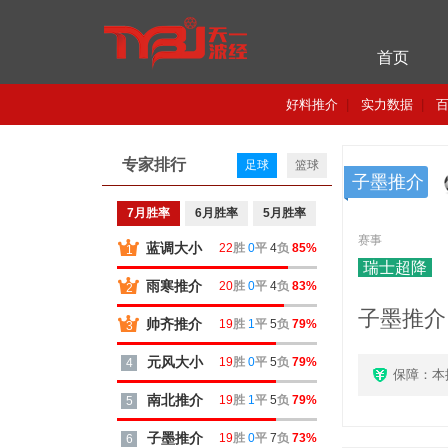
首页
好料推介
|
实力数据
|
专家排行
足球
篮球
子墨推介
7月胜率
6月胜率
5月胜率
赛事
蓝调大小
22
胜
0
平
4
负
85%
1
瑞士超降
雨寒推介
20
胜
0
平
4
负
83%
2
子墨推介
帅齐推介
19
胜
1
平
5
负
79%
3
元风大小
19
胜
0
平
5
负
79%
4
保障：本
南北推介
19
胜
1
平
5
负
79%
5
子墨推介
19
胜
0
平
7
负
73%
6