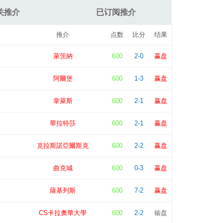
关推介
已订阅推介
推介
点数
比分
结果
萊茨納
600
2-0
赢盘
阿爾堡
600
1-3
赢盘
韋萊斯
600
2-1
赢盘
華拉特莎
600
2-1
赢盘
克拉斯諾亞爾斯克
600
2-2
赢盘
曲克城
600
0-3
赢盘
薩基列斯
600
7-2
赢盘
CS卡拉奧華大學
600
2-2
输盘