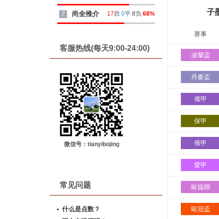
子
尚全推介
17
胜
0
平
8
负
68%
7
赛事
客服热线(每天9:00-24:00)
波蘭盃
丹麥盃
俄甲
保甲
俄甲
微信号：tianyibojing
愛甲
常见问题
歐協聯
什么是点数？
歐冠盃