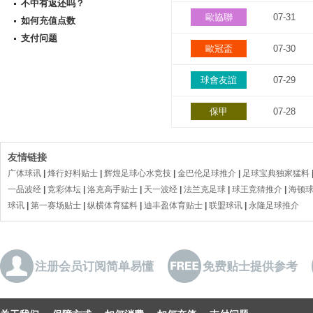
不中有返还吗？
歐協聯
07-31
如何充值点数
支付问题
歐冠盃
07-30
球會友誼
07-29
保甲
07-28
友情链接
广体球讯
|
烽行好料贴士
|
辉煌足球心水竞技
|
金巴伦足球推介
|
足球宝典独家猛料
一品波经
|
竞彩体坛
|
洛克高手贴士
|
天一波经
|
法兰克足球
|
球王竞猜推介
|
海顿
球讯
|
第一赛场贴士
|
纵横体育猛料
|
迪丰盈体育贴士
|
联盟球讯
|
永隆足球推介
注册会员订阅简单易懂
免费贴士提供参考