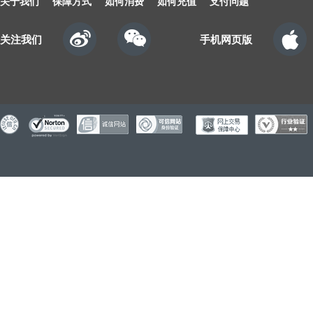
关于我们
保障方式
如何消费
如何充值
支付问题
关注我们
手机网页版