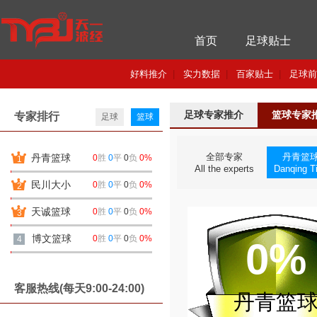
首页
足球贴士
好料推介
|
实力数据
|
百家贴士
|
足球前
足球专家推介
篮球专家
专家排行
足球
篮球
全部专家
丹青篮
丹青篮球
0
胜
0
平
0
负
0%
1
All the experts
Danqing T
民川大小
0
胜
0
平
0
负
0%
2
天诚篮球
0
胜
0
平
0
负
0%
3
博文篮球
0
胜
0
平
0
负
0%
4
0%
客服热线(每天9:00-24:00)
丹青篮