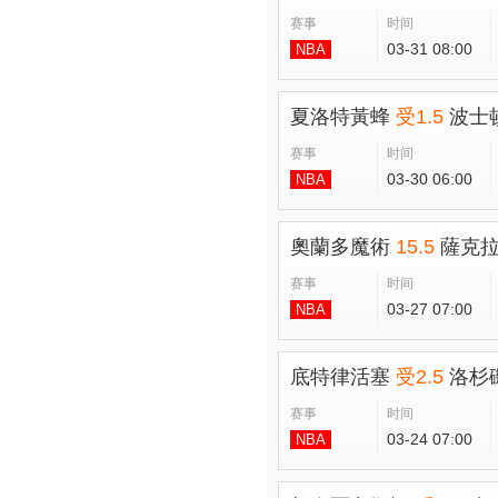
赛事
时间
03-31 08:00
NBA
夏洛特黃蜂
受1.5
波士
赛事
时间
03-30 06:00
NBA
奧蘭多魔術
15.5
薩克拉
赛事
时间
03-27 07:00
NBA
底特律活塞
受2.5
洛杉
赛事
时间
03-24 07:00
NBA